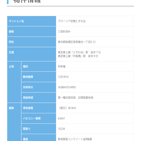
マンション名
グローリア初穂ときわ台
価格
ご成約済み
所在
東京都板橋区南常盤台一丁目5-12
交通
東武東上線『ときわ台』駅 徒歩７分
東武東上線『中板橋』駅 徒歩９分
土地
権利
所有権
敷地面積
1270.97㎡
共有持分
342864分の4950
用途地域
第一種住居地域・近隣商業地域
建物
専有面積
《壁芯》49.50㎡
バルコニー面積
6.60㎡
間取り
1SLDK
構造
鉄骨鉄筋コンクリート造9階建