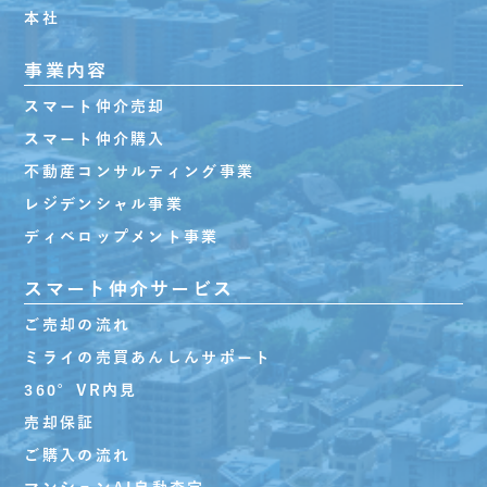
本社
事業内容
スマート仲介売却
スマート仲介購入
不動産コンサルティング事業
レジデンシャル事業
ディベロップメント事業
スマート仲介サービス
ご売却の流れ
ミライの売買あんしんサポート
360°VR内見
売却保証
ご購入の流れ