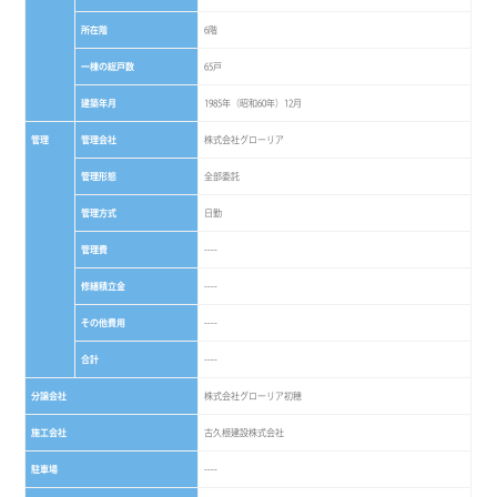
所在階
6階
一棟の総戸数
65戸
建築年月
1985年（昭和60年）12月
管理
管理会社
株式会社グローリア
管理形態
全部委託
管理方式
日勤
管理費
----
修繕積立金
----
その他費用
----
合計
----
分譲会社
株式会社グローリア初穂
施工会社
古久根建設株式会社
駐車場
----