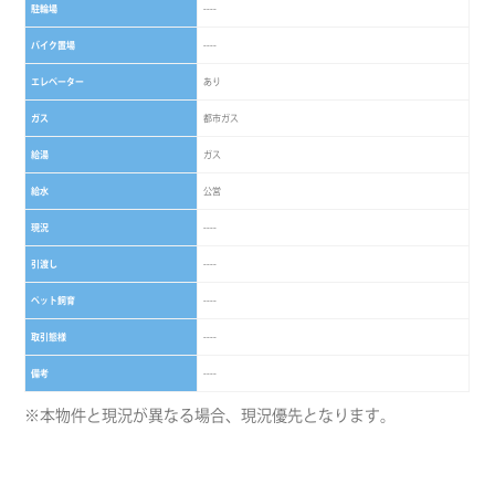
駐輪場
----
バイク置場
----
エレベーター
あり
ガス
都市ガス
給湯
ガス
給水
公営
現況
----
引渡し
----
ペット飼育
----
取引態様
----
備考
----
※本物件と現況が異なる場合、現況優先となります。