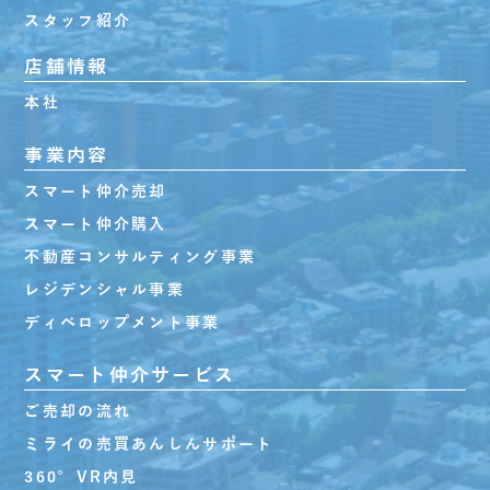
スタッフ紹介
店舗情報
本社
事業内容
スマート仲介売却
スマート仲介購入
不動産コンサルティング事業
レジデンシャル事業
ディベロップメント事業
スマート仲介サービス
ご売却の流れ
ミライの売買あんしんサポート
360°VR内見