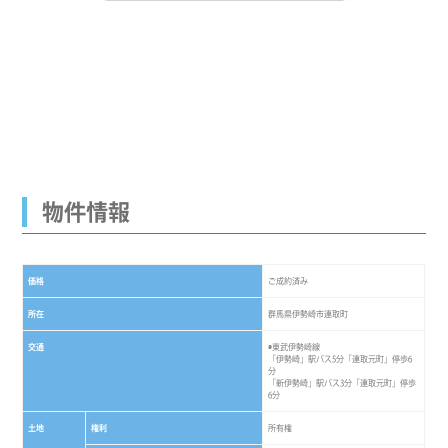
物件情報
価格
ご成約済み
所在
群馬県伊勢崎市連取町
交通
◉東武伊勢崎線
「伊勢崎」駅バス5分「連取元町」停歩6
分
「新伊勢崎」駅バス3分「連取元町」停歩
6分
土地
権利
所有権