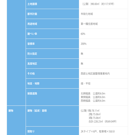
土地面積
（公簿）390.00㎡（約117.97坪）
都市計画
市街化地域
用途地域
第一種住居地域
建ぺい率
60%
容積率
200%
防火指定
無
高度地区
無
その他
西部土地区画整理事業地内
地目・地勢
畑・平坦
接面道路
北側幅員 公道約6.0m
東側幅員 公道約6.0m
西側幅員 公道約6.0m
建物
建物（延床）面積
(公簿) 1階:78.11㎡
2階:75.06㎡
3階:75.06㎡
合計:228.23㎡（約69.04坪）
間取り
2Kタイプ×6戸、駐車場×5台分