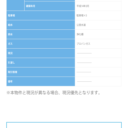
建築年月
平成14年3月
駐車場
駐車場×5
給水
公営水道
排水
浄化槽
ガス
プロパンガス
現況
-----------------
引渡し
-----------------
取引態様
-----------------
備考
-----------------
※本物件と現況が異なる場合、現況優先となります。