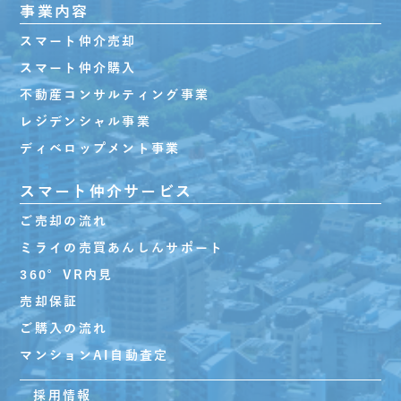
事業内容
スマート仲介売却
スマート仲介購入
不動産コンサルティング事業
レジデンシャル事業
ディベロップメント事業
スマート仲介サービス
ご売却の流れ
ミライの売買あんしんサポート
360°VR内見
売却保証
ご購入の流れ
マンションAI自動査定
採用情報