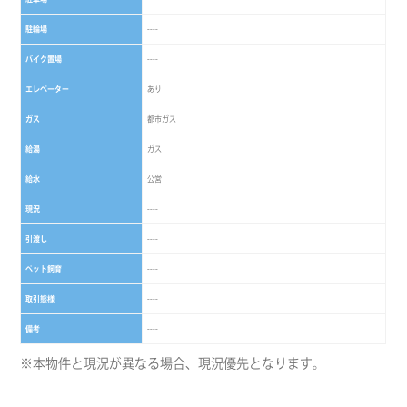
駐輪場
----
バイク置場
----
エレベーター
あり
ガス
都市ガス
給湯
ガス
給水
公営
現況
----
引渡し
----
ペット飼育
----
取引態様
----
備考
----
※本物件と現況が異なる場合、現況優先となります。