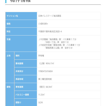
マンション名
日神パレステージ海浜幕張
価格
ご成約済み
所在
千葉県千葉市美浜区浜田1-4
交通
ＪＲ京葉線『海浜幕張』駅 バス乗車１７分
「浜田一丁目」停 徒歩１分
ＪＲ総武中央線『幕張本郷』駅 バス乗車１１分
「幕張西第三公園」停 徒歩５分
土地
権利
所有権
敷地面積
《公簿》9016.17㎡
共有持分
1708547分の6834
用途地域
第二種住居地域
建物
専有面積
《壁芯》68.34㎡
バルコニー面積
11.25㎡
間取り
3LDK