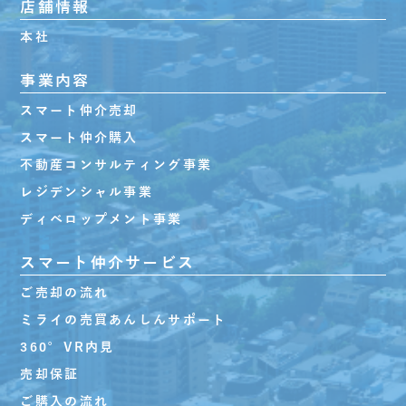
店舗情報
本社
事業内容
スマート仲介売却
スマート仲介購入
不動産コンサルティング事業
レジデンシャル事業
ディベロップメント事業
スマート仲介サービス
ご売却の流れ
ミライの売買あんしんサポート
360°VR内見
売却保証
ご購入の流れ