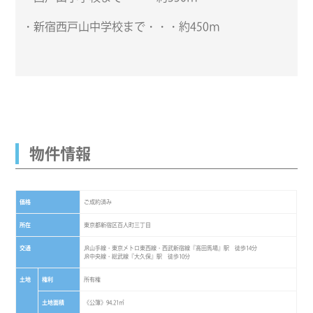
・新宿西戸山中学校まで・・・約450ｍ
物件情報
価格
ご成約済み
所在
東京都新宿区百人町三丁目
交通
JR山手線・東京メトロ東西線・西武新宿線『高田馬場』駅 徒歩14分
JR中央線・総武線『大久保』駅 徒歩10分
土地
権利
所有権
土地面積
《公簿》94.21㎡