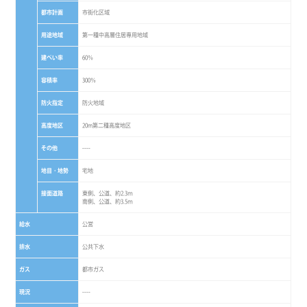
都市計画
市街化区域
用途地域
第一種中高層住居専用地域
建ぺい率
60％
容積率
300％
防火指定
防火地域
高度地区
20m第二種高度地区
その他
----
地目・地勢
宅地
接面道路
東側、公道、約2.3ｍ
南側、公道、約3.5ｍ
給水
公営
排水
公共下水
ガス
都市ガス
現況
----