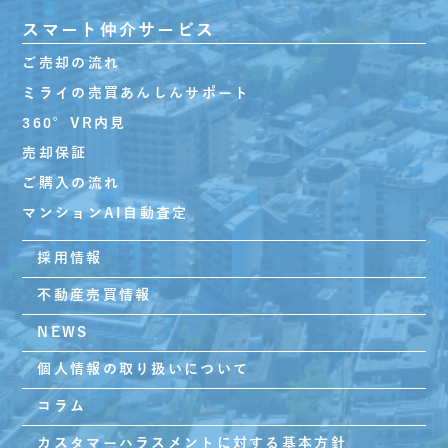
スマート仲介サービス
ご売却の流れ
ミライの売買あんしんサポート
360°VR内見
売却保証
ご購入の流れ
マンションAI自動査定
採用情報
不動産売買情報
NEWS
個人情報の取り扱いについて
コラム
カスタマーハラスメントに対する基本方針