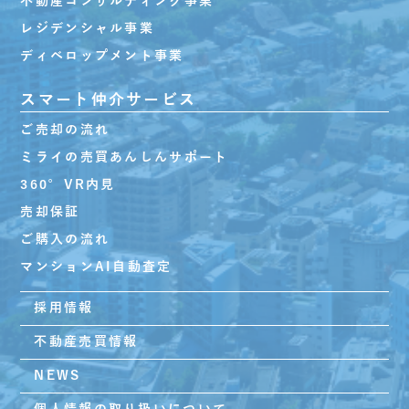
不動産コンサルティング事業
レジデンシャル事業
ディベロップメント事業
スマート仲介サービス
ご売却の流れ
ミライの売買あんしんサポート
360°VR内見
売却保証
ご購入の流れ
マンションAI自動査定
採用情報
不動産売買情報
NEWS