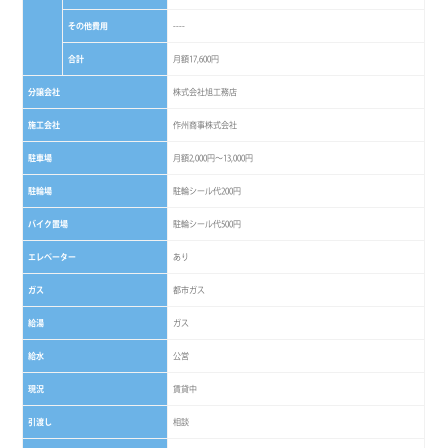
その他費用
----
合計
月額17,600円
分譲会社
株式会社旭工務店
施工会社
作州商事株式会社
駐車場
月額2,000円～13,000円
駐輪場
駐輪シール代200円
バイク置場
駐輪シール代500円
エレベーター
あり
ガス
都市ガス
給湯
ガス
給水
公営
現況
賃貸中
引渡し
相談