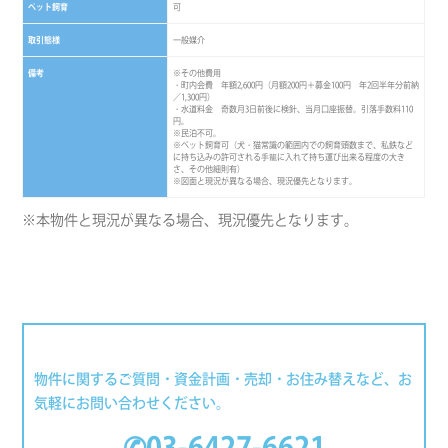
ペット飼育
可
取引態様
一般媒介
備考
※その他費用
・町内会費 年額2,600円（月額200円＋募金100円 年2回半年分前納
／1,300円）
・水道料金 奇数月3日前後に検針、当月口座振替。引落手数料110
円。
※民泊不可。
※ペット飼育可（犬・猫常識の範囲内での飼育頭数まで、私鉄など
に持ち込みの許可される手籠に入れて持ち運び出来る程度の大き
さ、その他細則有）
※図面と現況が異なる場合、現況優先となります。
※本物件と現況が異なる場合、現況優先となります。
物件に関するご質問・資金計画・売却・お住み替えなど、お
気軽にお問い合わせください。
✆03-6427-6621