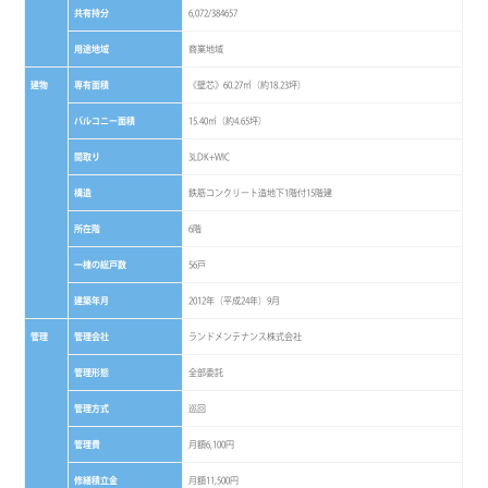
共有持分
6,072/384657
用途地域
商業地域
建物
専有面積
《壁芯》60.27㎡（約18.23坪）
バルコニー面積
15.40㎡（約4.65坪）
間取り
3LDK+WIC
構造
鉄筋コンクリート造地下1階付15階建
所在階
6階
一棟の総戸数
56戸
建築年月
2012年（平成24年）9月
管理
管理会社
ランドメンテナンス株式会社
管理形態
全部委託
管理方式
巡回
管理費
月額6,100円
修繕積立金
月額11,500円