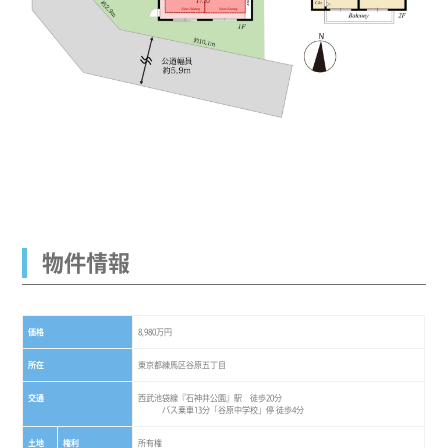
物件情報
価格
8,980万円
所在
東京都練馬区谷原五丁目
交通
西武池袋線『石神井公園』駅 徒歩20分
バス乗車13分「谷原中学校」停 徒歩4分
土地
権利
所有権