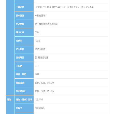
土地面積
《公簿》117.17㎡（約35.44坪）＋《公簿》3.30㎡（持分52分の4）
都市計画
市街化区域
用途地域
第一種低層住居専用地域
建ぺい率
50%
容積率
100%
防火指定
準防火地域
高度地区
第1種高度地区
その他
----
地目・地勢
宅地
接面道路1
西側、公道、約5.9ｍ
接面道路2
南側、公道、約5.9m
建物
建物（延床）面積
103.77㎡
間取り
4LDK+WIC