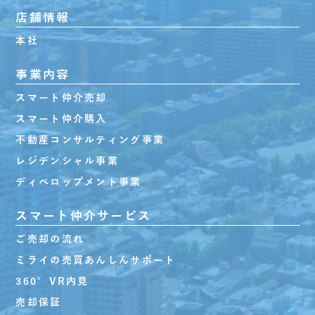
店舗情報
本社
事業内容
スマート仲介売却
スマート仲介購入
不動産コンサルティング事業
レジデンシャル事業
ディベロップメント事業
スマート仲介サービス
ご売却の流れ
ミライの売買あんしんサポート
360°VR内見
売却保証