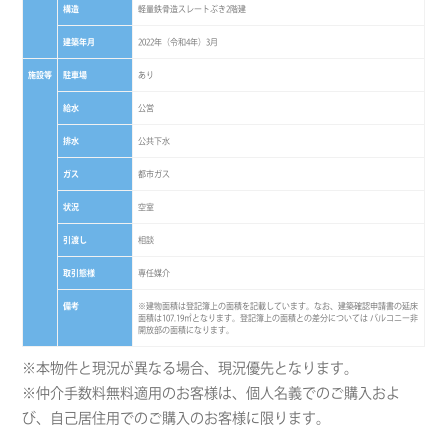
構造
軽量鉄骨造スレートぶき2階建
建築年月
2022年（令和4年）3月
施設等
駐車場
あり
給水
公営
排水
公共下水
ガス
都市ガス
状況
空室
引渡し
相談
取引態様
専任媒介
備考
※建物面積は登記簿上の面積を記載しています。なお、建築確認申請書の延床
面積は107.19㎡となります。登記簿上の面積との差分については バルコニー非
開放部の面積になります。
※本物件と現況が異なる場合、現況優先となります。
※仲介手数料無料適用のお客様は、個人名義でのご購入およ
び、自己居住用でのご購入のお客様に限ります。