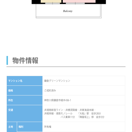
物件情報
マンション名
鎌倉グリーンマンション
価格
ご成約済み
所在
神奈川県鎌倉市植木436-1
交通
JR湘南新宿ライン・JR横須賀線・JR東海道本線・
JR根岸線・湘南モノレール 『大船』駅 徒歩28分
バス乗車11分 「陣屋坂上」停 徒歩3分
土地
権利
所有権