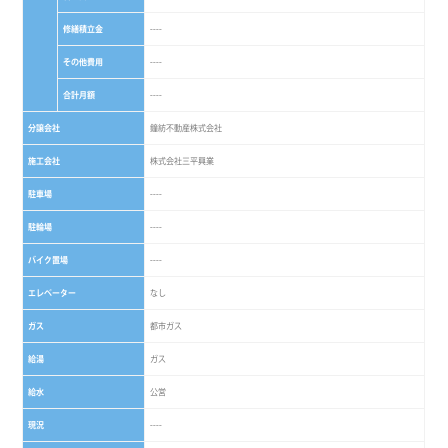
修繕積立金
----
その他費用
----
合計月額
----
分譲会社
鐘紡不動産株式会社
施工会社
株式会社三平興業
駐車場
----
駐輪場
----
バイク置場
----
エレベーター
なし
ガス
都市ガス
給湯
ガス
給水
公営
現況
----