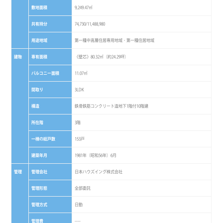
敷地面積
9,249.47㎡
共有持分
74,730/11,488,980
用途地域
第一種中高層住居専用地域・第一種住居地域
建物
専有面積
《壁芯》80.32㎡（約24.29坪）
バルコニー面積
11.07㎡
間取り
3LDK
構造
鉄骨鉄筋コンクリート造地下1階付10階建
所在階
3階
一棟の総戸数
153戸
建築年月
1981年（昭和56年）6月
管理
管理会社
日本ハウズイング株式会社
管理形態
全部委託
管理方式
日勤
管理費
----