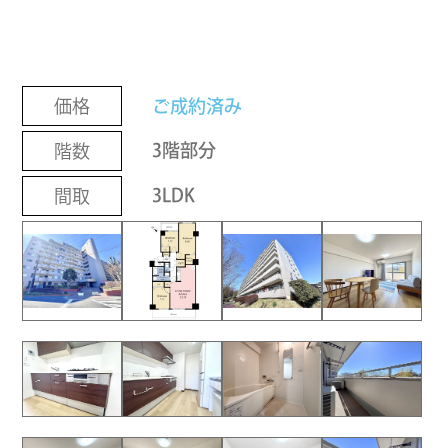
ご成約済み
価格
3階部分
階数
3LDK
間取