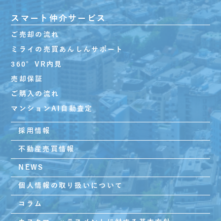
スマート仲介サービス
ご売却の流れ
ミライの売買あんしんサポート
360°VR内見
売却保証
ご購入の流れ
マンションAI自動査定
採用情報
不動産売買情報
NEWS
個人情報の取り扱いについて
コラム