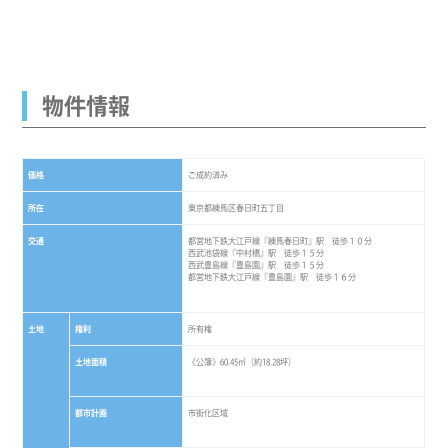
物件情報
価格
ご成約済み
所在
東京都練馬区春日町五丁目
交通
都営地下鉄大江戸線『練馬春日町』駅 徒歩１０分
西武池袋線『中村橋』駅 徒歩１５分
西武豊島線『豊島園』駅 徒歩１５分
都営地下鉄大江戸線『豊島園』駅 徒歩１６分
土地
権利
所有権
土地面積
《公簿》60.45㎡（約18.28坪）
都市計画
市街化区域