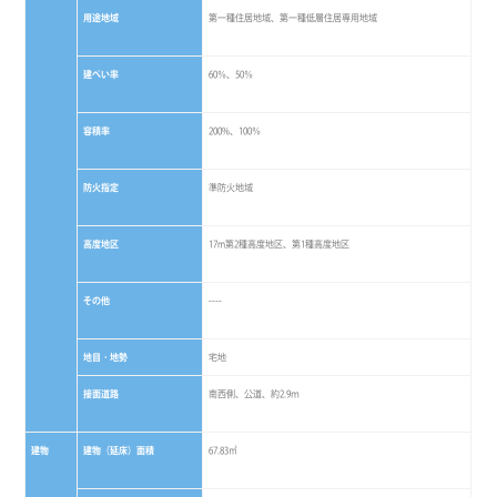
用途地域
第一種住居地域、第一種低層住居専用地域
建ぺい率
60％、50％
容積率
200%、100％
防火指定
準防火地域
高度地区
17m第2種高度地区、第1種高度地区
その他
----
地目・地勢
宅地
接面道路
南西側、公道、約2.9ｍ
建物
建物（延床）面積
67.83㎡