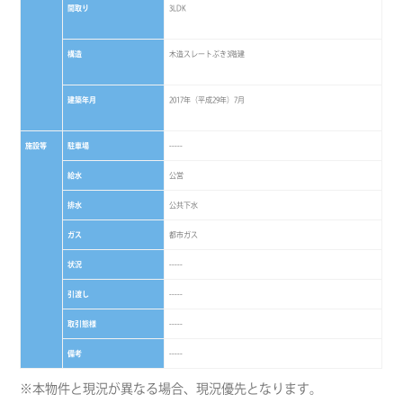
間取り
3LDK
構造
木造スレートぶき3階建
建築年月
2017年（平成29年）7月
施設等
駐車場
-----
給水
公営
排水
公共下水
ガス
都市ガス
状況
-----
引渡し
-----
取引態様
-----
備考
-----
※本物件と現況が異なる場合、現況優先となります。