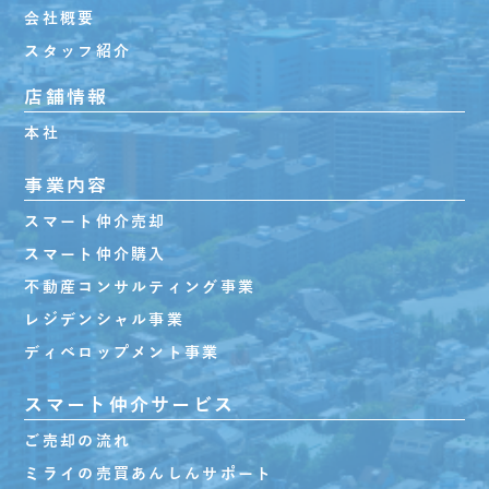
会社概要
スタッフ紹介
店舗情報
本社
事業内容
スマート仲介売却
スマート仲介購入
不動産コンサルティング事業
レジデンシャル事業
ディベロップメント事業
スマート仲介サービス
ご売却の流れ
ミライの売買あんしんサポート