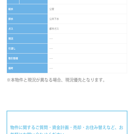
給水
公営
排水
公共下水
ガス
都市ガス
現況
----
引渡し
----
取引態様
----
備考
----
※本物件と現況が異なる場合、現況優先となります。
物件に関するご質問・資金計画・売却・お住み替えなど、お