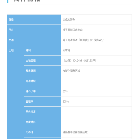
価格
ご成約済み
所在
埼玉県川口市赤山
交通
埼玉高速鉄道『新井宿』駅 徒歩４分
土地
権利
所有権
土地面積
《公簿》104.24㎡（約31.53坪）
都市計画
市街化調整区域
用途地域
----
建ぺい率
60％
容積率
200％
防火指定
----
高度地区
----
その他
建築基準法第22条区域