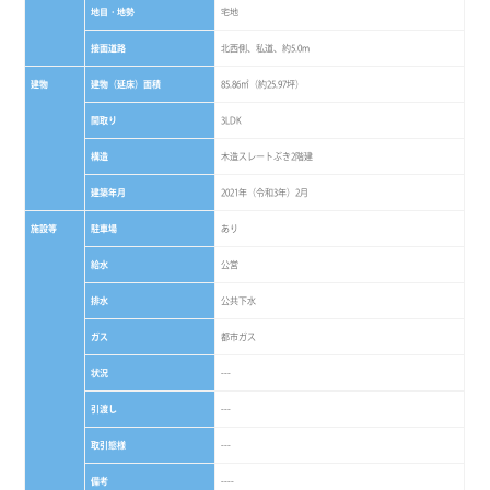
地目・地勢
宅地
接面道路
北西側、私道、約5.0m
建物
建物（延床）面積
85.86㎡（約25.97坪）
間取り
3LDK
構造
木造スレートぶき2階建
建築年月
2021年（令和3年）2月
施設等
駐車場
あり
給水
公営
排水
公共下水
ガス
都市ガス
状況
---
引渡し
---
取引態様
---
備考
----