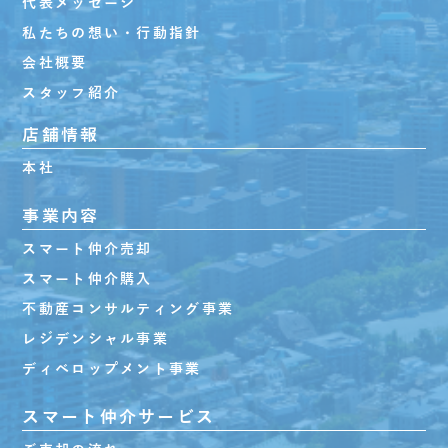
代表メッセージ
私たちの想い・行動指針
会社概要
スタッフ紹介
店舗情報
本社
事業内容
スマート仲介売却
スマート仲介購入
不動産コンサルティング事業
レジデンシャル事業
ディベロップメント事業
スマート仲介サービス