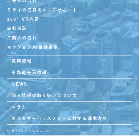
ご売却の流れ
ミライの売買あんしんサポート
360°VR内見
売却保証
ご購入の流れ
マンションAI自動査定
採用情報
不動産売買情報
NEWS
個人情報の取り扱いについて
コラム
カスタマーハラスメントに対する基本方針
© MIRAIAS Co.,Ltd.