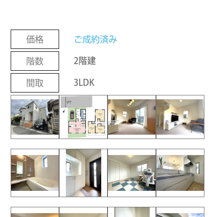
ご成約済み
価格
2階建
階数
3LDK
間取