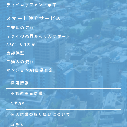
ディベロップメント事業
スマート仲介サービス
ご売却の流れ
ミライの売買あんしんサポート
360°VR内見
売却保証
ご購入の流れ
マンションAI自動査定
採用情報
不動産売買情報
NEWS
個人情報の取り扱いについて
コラム