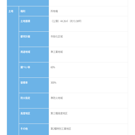
土地
権利
所有権
土地面積
《公簿》44.26㎡（約13.38坪）
都市計画
市街化区域
用途地域
準工業地域
建ぺい率
60%
容積率
300%
防火指定
準防火地域
高度地区
第三種高度地区
その他
第2種特別工業地区