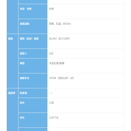
地目・地勢
宅地
接面道路
西側、私道、約4.0ｍ
建物
建物（延床）面積
56.29㎡（約17.02坪）
間取り
2DK
構造
木造瓦葺2階建
建築年月
1977年（昭和52年）4月
施設等
駐車場
----
給水
公営
排水
公共下水