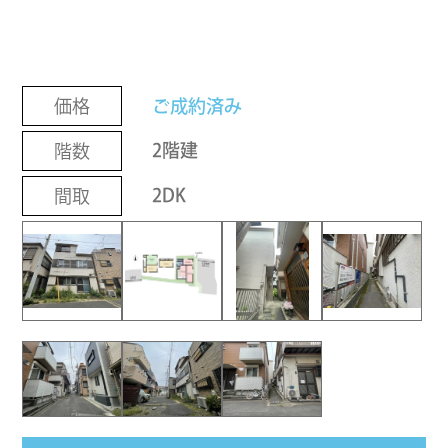
ご成約済み
価格
2階建
階数
2DK
間取