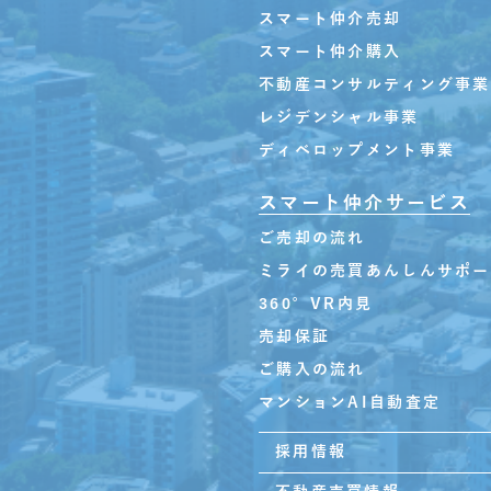
スマート仲介売却
スマート仲介購入
不動産コンサルティング事業
レジデンシャル事業
ディベロップメント事業
スマート仲介サービス
ご売却の流れ
ミライの売買あんしんサポー
360°VR内見
売却保証
ご購入の流れ
マンションAI自動査定
採用情報