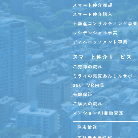
スマート仲介売却
スマート仲介購入
不動産コンサルティング事業
レジデンシャル事業
ディベロップメント事業
スマート仲介サービス
ご売却の流れ
ミライの売買あんしんサポー
360°VR内見
売却保証
ご購入の流れ
マンションAI自動査定
採用情報