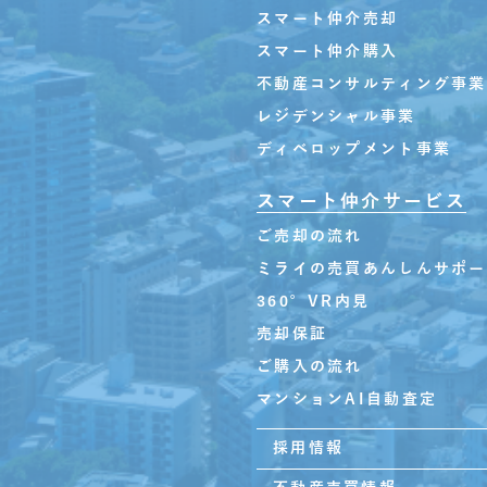
スマート仲介売却
スマート仲介購入
不動産コンサルティング事業
レジデンシャル事業
ディベロップメント事業
スマート仲介サービス
ご売却の流れ
ミライの売買あんしんサポー
360°VR内見
売却保証
ご購入の流れ
マンションAI自動査定
採用情報