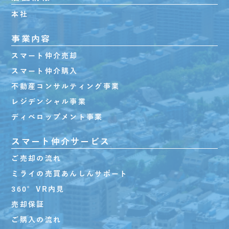
本社
事業内容
スマート仲介売却
スマート仲介購入
不動産コンサルティング事業
レジデンシャル事業
ディベロップメント事業
スマート仲介サービス
ご売却の流れ
ミライの売買あんしんサポート
360°VR内見
売却保証
ご購入の流れ