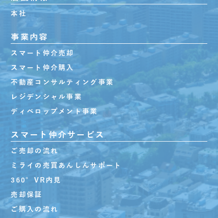
本社
事業内容
スマート仲介売却
スマート仲介購入
不動産コンサルティング事業
レジデンシャル事業
ディベロップメント事業
スマート仲介サービス
ご売却の流れ
ミライの売買あんしんサポート
360°VR内見
売却保証
ご購入の流れ