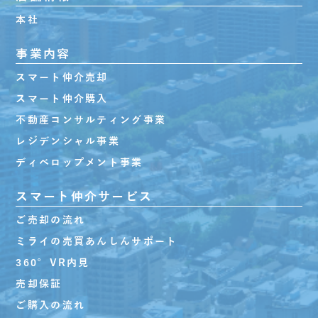
本社
事業内容
スマート仲介売却
スマート仲介購入
不動産コンサルティング事業
レジデンシャル事業
ディベロップメント事業
スマート仲介サービス
ご売却の流れ
ミライの売買あんしんサポート
360°VR内見
売却保証
ご購入の流れ