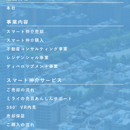
本社
事業内容
スマート仲介売却
スマート仲介購入
不動産コンサルティング事業
レジデンシャル事業
ディベロップメント事業
スマート仲介サービス
ご売却の流れ
ミライの売買あんしんサポート
360°VR内見
売却保証
ご購入の流れ