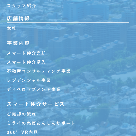
スタッフ紹介
店舗情報
本社
事業内容
スマート仲介売却
スマート仲介購入
不動産コンサルティング事業
レジデンシャル事業
ディベロップメント事業
スマート仲介サービス
ご売却の流れ
ミライの売買あんしんサポート
360°VR内見