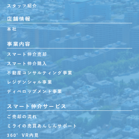
スタッフ紹介
店舗情報
本社
事業内容
スマート仲介売却
スマート仲介購入
不動産コンサルティング事業
レジデンシャル事業
ディベロップメント事業
スマート仲介サービス
ご売却の流れ
ミライの売買あんしんサポート
360°VR内見