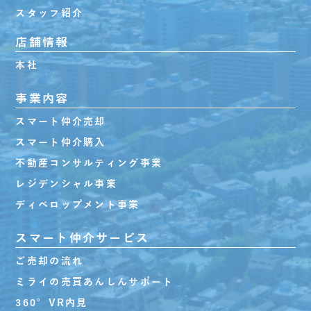
スタッフ紹介
店舗情報
本社
事業内容
スマート仲介売却
スマート仲介購入
不動産コンサルティング事業
レジデンシャル事業
ディベロップメント事業
スマート仲介サービス
ご売却の流れ
ミライの売買あんしんサポート
360°VR内見