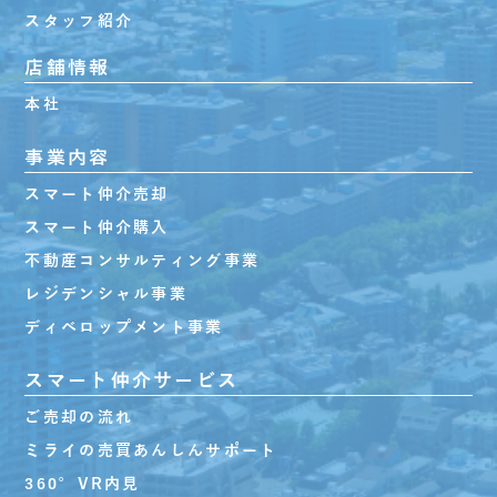
スタッフ紹介
店舗情報
本社
事業内容
スマート仲介売却
スマート仲介購入
不動産コンサルティング事業
レジデンシャル事業
ディベロップメント事業
スマート仲介サービス
ご売却の流れ
ミライの売買あんしんサポート
360°VR内見