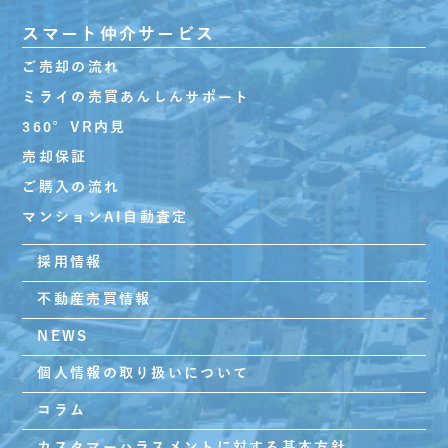
スマート仲介サービス
ご売却の流れ
ミライの売買あんしんサポート
360°VR内見
売却保証
ご購入の流れ
マンションAI自動査定
採用情報
不動産売買情報
NEWS
個人情報の取り扱いについて
コラム
カスタマーハラスメントに対する基本方針