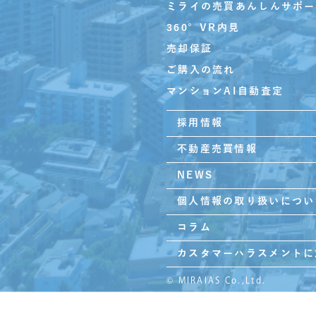
ミライの売買あんしんサポー
360°VR内見
売却保証
ご購入の流れ
マンションAI自動査定
採用情報
不動産売買情報
NEWS
個人情報の取り扱いについ
コラム
カスタマーハラスメントに
© MIRAIAS Co.,Ltd.