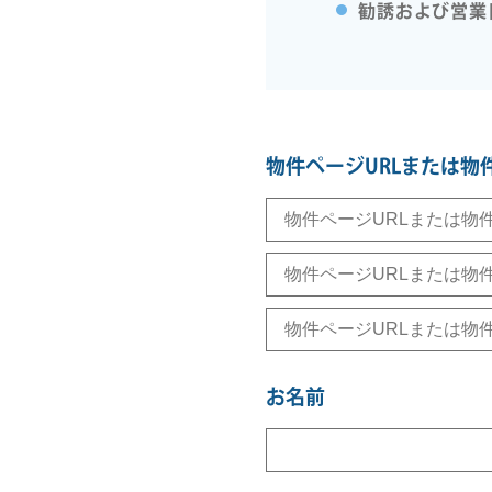
勧誘および営業
物件ページURLまたは物
お名前