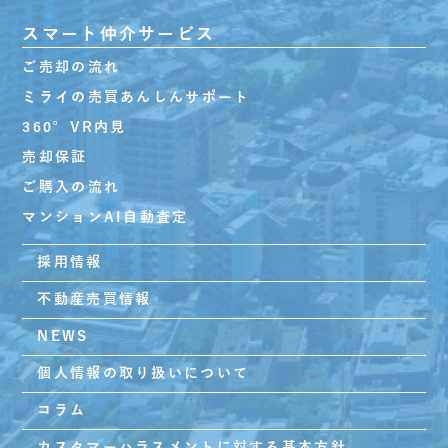
スマート仲介サービス
ご売却の流れ
ミライの売買あんしんサポート
360°VR内見
売却保証
ご購入の流れ
マンションAI自動査定
採用情報
不動産売買情報
NEWS
個人情報の取り扱いについて
コラム
カスタマーハラスメントに対する基本方針