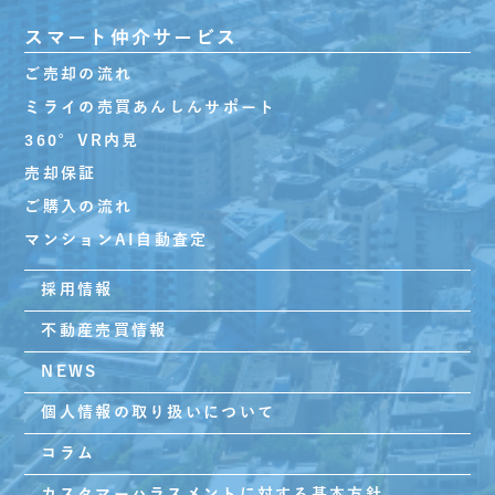
スマート仲介サービス
ご売却の流れ
ミライの売買あんしんサポート
360°VR内見
売却保証
ご購入の流れ
マンションAI自動査定
採用情報
不動産売買情報
NEWS
個人情報の取り扱いについて
コラム
カスタマーハラスメントに対する基本方針