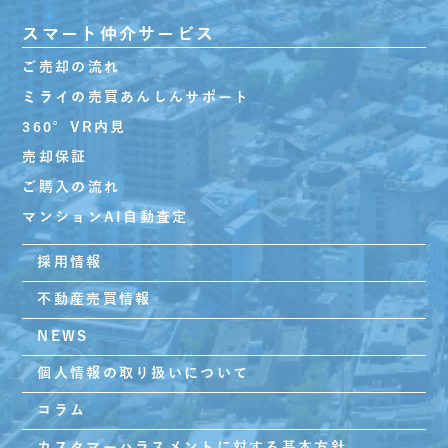
スマート仲介サービス
ご売却の流れ
ミライの売買あんしんサポート
360°VR内見
売却保証
ご購入の流れ
マンションAI自動査定
採用情報
不動産売買情報
NEWS
個人情報の取り扱いについて
コラム
カスタマーハラスメントに対する基本方針