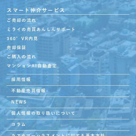
スマート仲介サービス
ご売却の流れ
ミライの売買あんしんサポート
360°VR内見
売却保証
ご購入の流れ
マンションAI自動査定
採用情報
不動産売買情報
NEWS
個人情報の取り扱いについて
コラム
カスタマーハラスメントに対する基本方針