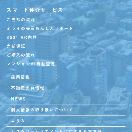
スマート仲介サービス
ご売却の流れ
ミライの売買あんしんサポート
360°VR内見
売却保証
ご購入の流れ
マンションAI自動査定
採用情報
不動産売買情報
NEWS
個人情報の取り扱いについて
コラム
カスタマーハラスメントに対する基本方針