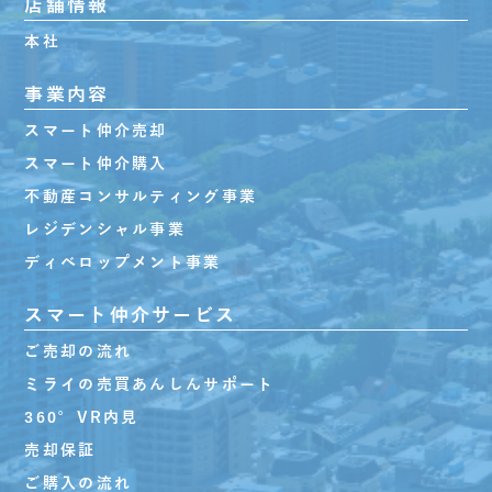
店舗情報
本社
事業内容
スマート仲介売却
スマート仲介購入
不動産コンサルティング事業
レジデンシャル事業
ディベロップメント事業
スマート仲介サービス
ご売却の流れ
ミライの売買あんしんサポート
360°VR内見
売却保証
ご購入の流れ