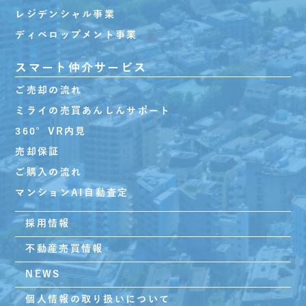
レジデンシャル事業
ディベロップメント事業
スマート仲介サービス
ご売却の流れ
ミライの売買あんしんサポート
360°VR内見
売却保証
ご購入の流れ
マンションAI自動査定
採用情報
不動産売買情報
NEWS
個人情報の取り扱いについて