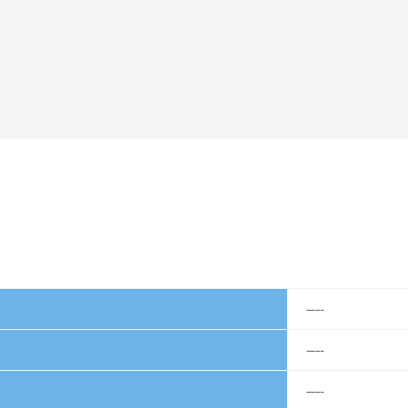
----
----
----