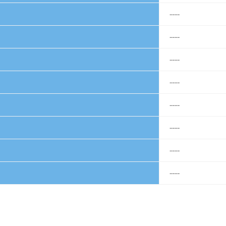
----
----
----
----
----
----
----
----