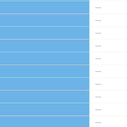
----
----
----
----
----
----
----
----
----
----