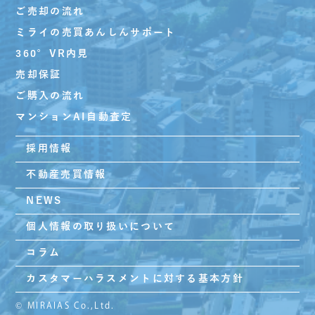
ご売却の流れ
ミライの売買あんしんサポート
360°VR内見
売却保証
ご購入の流れ
マンションAI自動査定
採用情報
不動産売買情報
NEWS
個人情報の取り扱いについて
コラム
カスタマーハラスメントに対する基本方針
© MIRAIAS Co.,Ltd.