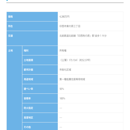
価格
4,280万円
所在
印西市東の原三丁目
交通
北総鉄道北総線『印西牧の原』駅 徒歩１９分
土地
権利
所有権
土地面積
《公簿》173.13㎡（約52.37坪）
都市計画
市街化区域
用途地域
第一種低層住居専用地域
建ぺい率
50％
容積率
100％
防火指定
---
高度地区
---
その他
---