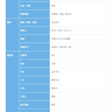
地目・地勢
宅地
接面道路
北東側、公道、約6.0ｍ
建物
建物（延床）面積
144.29㎡
間取り
5LDK＋WIC＋グルニエ
構造
木造かわらぶき2階建
建築年月
2020年（令和2年）8月
施設等
駐車場
あり
給水
公営
排水
公共下水
ガス
都市ガス
状況
居住中
引渡し
相談
取引態様
専任