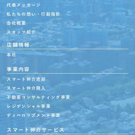
代表メッセージ
私たちの想い・行動指針
会社概要
スタッフ紹介
店舗情報
本社
事業内容
スマート仲介売却
スマート仲介購入
不動産コンサルティング事業
レジデンシャル事業
ディベロップメント事業
スマート仲介サービス