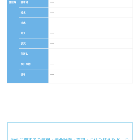
施設等
駐車場
----
給水
----
排水
----
ガス
----
状況
----
引渡し
----
取引態様
----
備考
----