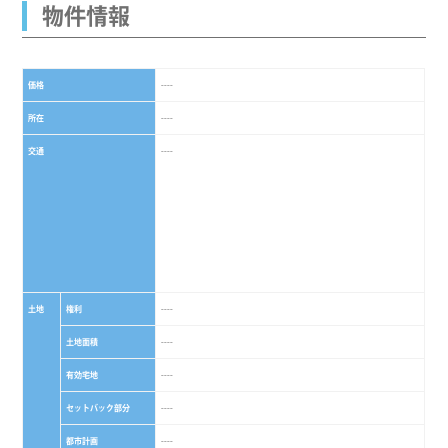
物件情報
価格
----
所在
----
交通
----
土地
権利
----
土地面積
----
有効宅地
----
セットバック部分
----
都市計画
----