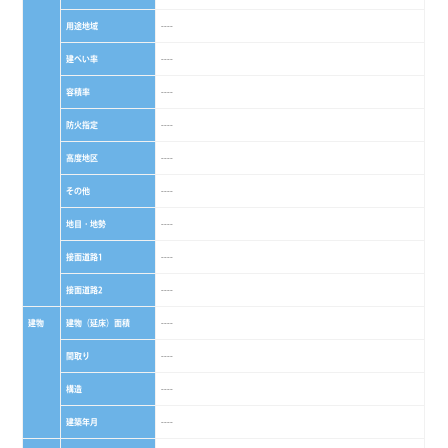
用途地域
----
建ぺい率
----
容積率
----
防火指定
----
高度地区
----
その他
----
地目・地勢
----
接面道路1
----
接面道路2
----
建物
建物（延床）面積
----
間取り
----
構造
----
建築年月
----