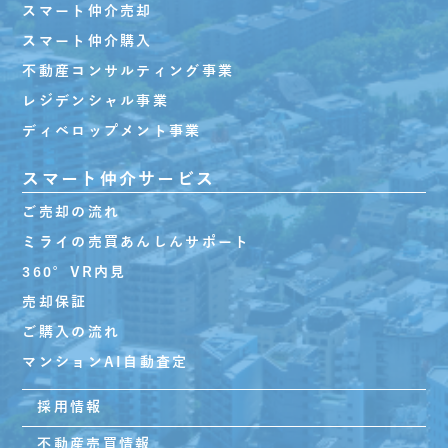
スマート仲介売却
スマート仲介購入
不動産コンサルティング事業
レジデンシャル事業
ディベロップメント事業
スマート仲介サービス
ご売却の流れ
ミライの売買あんしんサポート
360°VR内見
売却保証
ご購入の流れ
マンションAI自動査定
採用情報
不動産売買情報