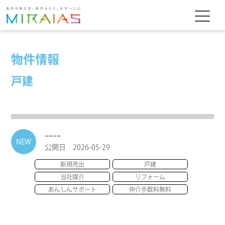
物件情報
戸建
----
NEW
公開日 2026-05-29
新規売出
戸建
当社媒介
リフォーム
あんしんサポート
仲介手数料無料