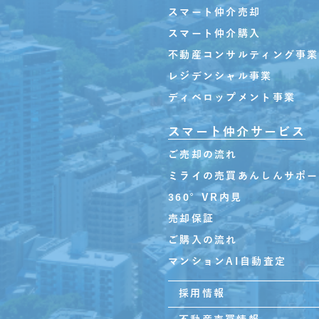
スマート仲介売却
スマート仲介購入
不動産コンサルティング事業
レジデンシャル事業
ディベロップメント事業
スマート仲介サービス
ご売却の流れ
ミライの売買あんしんサポー
360°VR内見
売却保証
ご購入の流れ
マンションAI自動査定
採用情報