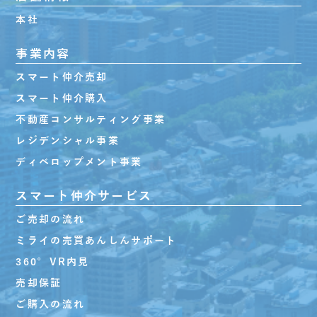
本社
事業内容
スマート仲介売却
スマート仲介購入
不動産コンサルティング事業
レジデンシャル事業
ディベロップメント事業
スマート仲介サービス
ご売却の流れ
ミライの売買あんしんサポート
360°VR内見
売却保証
ご購入の流れ