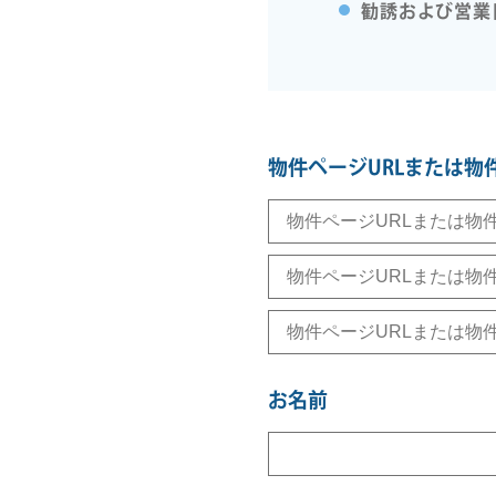
勧誘および営業
物件ページURLまたは物
お名前