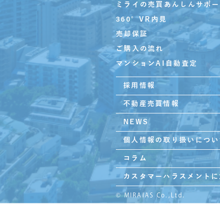
ミライの売買あんしんサポー
360°VR内見
売却保証
ご購入の流れ
マンションAI自動査定
採用情報
不動産売買情報
NEWS
個人情報の取り扱いについ
コラム
カスタマーハラスメントに
© MIRAIAS Co.,Ltd.